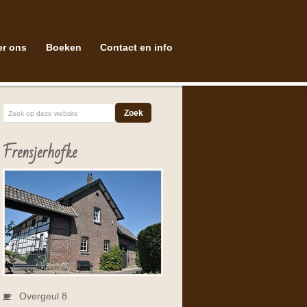
er ons
Boeken
Contact en info
Frensjerhofke
Overgeul 8