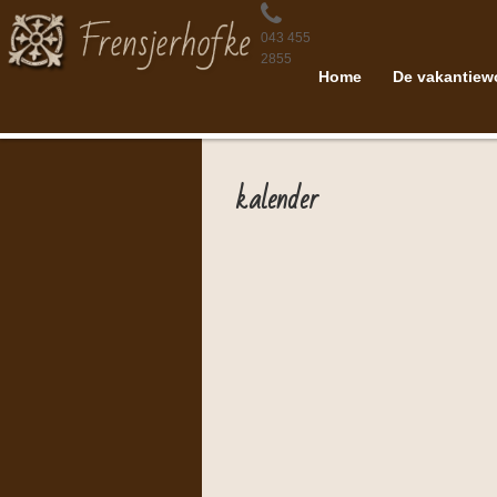
043 455
2855
Home
De vakantiew
kalender