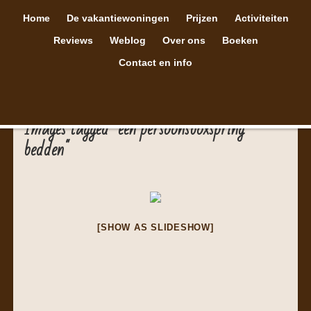
Home
De vakantiewoningen
Prijzen
Activiteiten
Reviews
Weblog
Over ons
Boeken
Contact en info
Images tagged "een persoonsboxspring
bedden"
[SHOW AS SLIDESHOW]