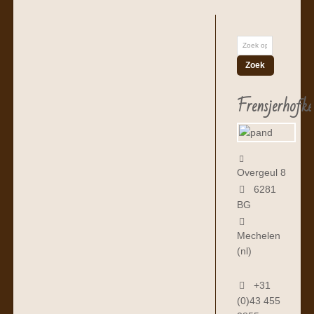
Frensjerhofke
Overgeul 8
6281
BG
Mechelen
(nl)
+31
(0)43 455