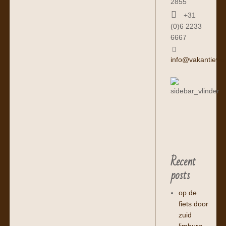
2855
+31
(0)6 2233
6667
info@vakantiewo
Recent
posts
op de
fiets door
zuid