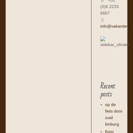
+31
(0)6 2233
6667
info@vakantiewo
Recent
posts
op de
fiets door
zuid
limburg
Kom