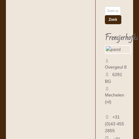
Frensjerhofke
Overgeul 8
6281
BG
Mechelen
(nl)
+31
(0)43 455
2855