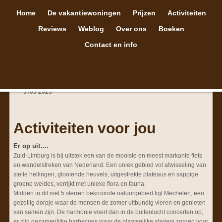
Home
De vakantiewoningen
Prijzen
Activiteiten
Reviews
Weblog
Over ons
Boeken
Contact en info
3
/
03
2023
Activiteiten voor jou
Er op uit….
Zuid-Limburg is bij uitstek een van de mooiste en meest markante fiets
en wandelstreken van Nederland. Een uniek gebied vol afwisseling van
steile hellingen, glooiende heuvels, uitgestrekte plateaus en sappige
groene weides, verrijkt met unieke flora en fauna.
Midden in dit met 5 sterren bekroonde natuurgebied ligt Mechelen, een
gezellig dorpje waar de mensen de zomer uitbundig vieren en genieten
van samen zijn. De harmonie voert dan in de buitenlucht concerten op,
er zijn gezamenlijke barbecues waar de plaatselijke slagers zorgen voor