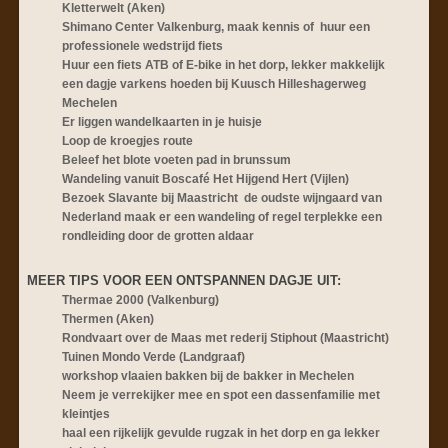
Kletterwelt (Aken)
Shimano Center Valkenburg, maak kennis of huur een
professionele wedstrijd fiets
Huur een fiets ATB of E-bike in het dorp, lekker makkelijk
een dagje varkens hoeden bij Kuusch Hilleshagerweg
Mechelen
Er liggen wandelkaarten in je huisje
Loop de kroegjes route
Beleef het blote voeten pad in brunssum
Wandeling vanuit Boscafé Het Hijgend Hert (Vijlen)
Bezoek Slavante bij Maastricht de oudste wijngaard van
Nederland maak er een wandeling of regel terplekke een
rondleiding door de grotten aldaar
MEER TIPS VOOR EEN ONTSPA
NNEN DAGJE UIT:
Thermae 2000 (Valkenburg)
Thermen (Aken)
Rondvaart over de Maas met rederij Stiphout (Maastricht)
Tuinen Mondo Verde (Landgraaf)
workshop vlaaien bakken bij de bakker in Mechelen
Neem je verrekijker mee en spot een dassenfamilie met
kleintjes
haal een rijkelijk gevulde rugzak in het dorp en ga lekker