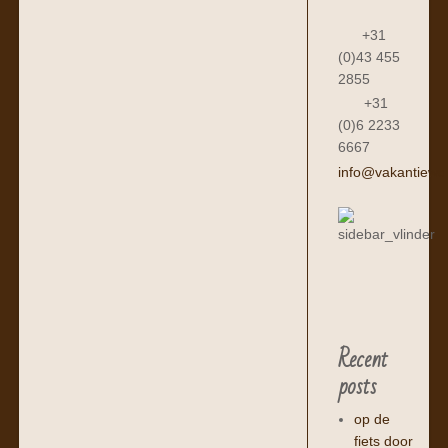
+31
(0)43 455
2855
+31
(0)6 2233
6667
info@vakantiewo
Recent
posts
op de
fiets door