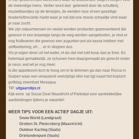
de inwendige mens. Vertier word dan geleverd door de schutterij,
muziekbandjes op de terrasjes, de eenden race of een gezellige
braderie/brocante markt waar je net dat ene mooie schaaltje vind waar
je naar zocht.
We zijn natuurmensen en veelal worden producten gepresenteerd die
gewoon in een kraampje langs de weg worden aangeboden, je vind er
nog fruitboeren die gewoon een augurken pot als kassa hebben met
zelfbediening, eh…. er in stoppen dus.
Vis je eigen diner uit het water, of als dat niet lukt koop dan je forel. En
helemaal gemakkelijk, ze schuiven hem klaargemaakt als gerecht onder
je neus, wat wil je nog meer.
Is die appelboom toch te hoog om in te klimmen ga dan naar Rocca in
Gulpen waar een verassend veelzijdige klim hal ligt naast het tropisch
golfslag zwembad Mosaqua.
TIP:
uitgaanstips.nl
Kijk eens op Social Deal Maastricht of Parkstad voor aantrekkelijke
aanbiedingen tijdens je vakantie!
MEER TIPS VOOR EEN ACTIEF DAGJE UIT:
Snow World (Landgraaf)
Grotten St. Pietersberg (Maastricht)
Outdoor Karting (Vaals)
Drielandenpunt (Vaals)