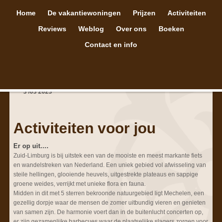
Home
De vakantiewoningen
Prijzen
Activiteiten
Reviews
Weblog
Over ons
Boeken
Contact en info
3
/
03
2023
Activiteiten voor jou
Er op uit….
Zuid-Limburg is bij uitstek een van de mooiste en meest markante fiets
en wandelstreken van Nederland. Een uniek gebied vol afwisseling van
steile hellingen, glooiende heuvels, uitgestrekte plateaus en sappige
groene weides, verrijkt met unieke flora en fauna.
Midden in dit met 5 sterren bekroonde natuurgebied ligt Mechelen, een
gezellig dorpje waar de mensen de zomer uitbundig vieren en genieten
van samen zijn. De harmonie voert dan in de buitenlucht concerten op,
er zijn gezamenlijke barbecues waar de plaatselijke slagers zorgen voor