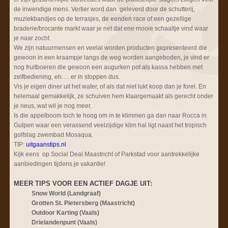
de inwendige mens. Vertier word dan geleverd door de schutterij,
muziekbandjes op de terrasjes, de eenden race of een gezellige
braderie/brocante markt waar je net dat ene mooie schaaltje vind waar
je naar zocht.
We zijn natuurmensen en veelal worden producten gepresenteerd die
gewoon in een kraampje langs de weg worden aangeboden, je vind er
nog fruitboeren die gewoon een augurken pot als kassa hebben met
zelfbediening, eh…. er in stoppen dus.
Vis je eigen diner uit het water, of als dat niet lukt koop dan je forel. En
helemaal gemakkelijk, ze schuiven hem klaargemaakt als gerecht onder
je neus, wat wil je nog meer.
Is die appelboom toch te hoog om in te klimmen ga dan naar Rocca in
Gulpen waar een verassend veelzijdige klim hal ligt naast het tropisch
golfslag zwembad Mosaqua.
TIP:
uitgaanstips.nl
Kijk eens op Social Deal Maastricht of Parkstad voor aantrekkelijke
aanbiedingen tijdens je vakantie!
MEER TIPS VOOR EEN ACTIEF DAGJE UIT:
Snow World (Landgraaf)
Grotten St. Pietersberg (Maastricht)
Outdoor Karting (Vaals)
Drielandenpunt (Vaals)