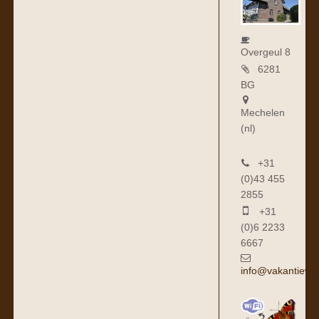
Overgeul 8
6281
BG
Mechelen
(nl)
+31
(0)43 455
2855
+31
(0)6 2233
6667
info@vakantiewo