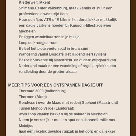
Kletterwelt (Aken)
Shimano Center Valkenburg, maak kennis of huur een
professionele wedstrijd fiets
Huur een fiets ATB of E-bike in het dorp, lekker makkelijk
een dagje varkens hoeden bij Kuusch Hilleshagerweg
Mechelen
Er liggen wandelkaarten in je huisje
Loop de kroegjes route
Beleef het blote voeten pad in brunssum
Wandeling vanuit Boscafé Het Hijgend Hert (Vijlen)
Bezoek Slavante bij Maastricht de oudste wijngaard van
Nederland maak er een wandeling of regel terplekke een
rondleiding door de grotten aldaar
MEER TIPS VOOR EEN ONTSPA
NNEN DAGJE UIT:
Thermae 2000 (Valkenburg)
Thermen (Aken)
Rondvaart over de Maas met rederij Stiphout (Maastricht)
Tuinen Mondo Verde (Landgraaf)
workshop vlaaien bakken bij de bakker in Mechelen
Neem je verrekijker mee en spot een dassenfamilie met
kleintjes
haal een rijkelijk gevulde rugzak in het dorp en ga lekker