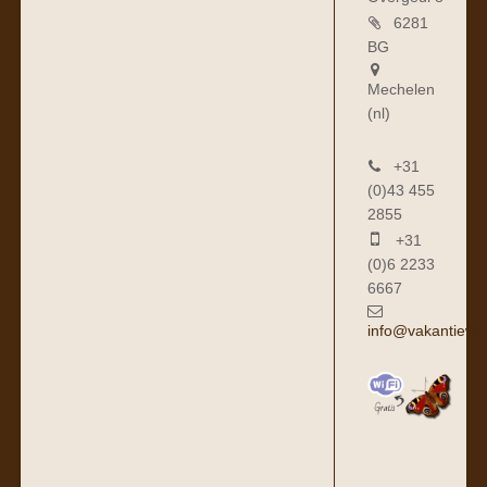
6281
BG
Mechelen
(nl)
+31
(0)43 455
2855
+31
(0)6 2233
6667
info@vakantiewo