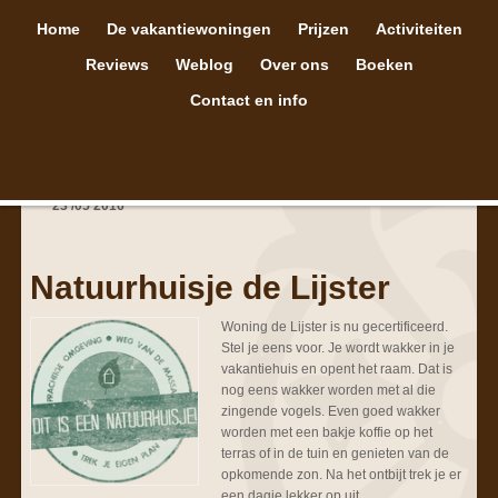
Home
De vakantiewoningen
Prijzen
Activiteiten
Reviews
Weblog
Over ons
Boeken
Contact en info
23
/
05
2016
Natuurhuisje de Lijster
Woning de Lijster is nu gecertificeerd.
Stel je eens voor. Je wordt wakker in je
vakantiehuis en opent het raam. Dat is
nog eens wakker worden met al die
zingende vogels. Even goed wakker
worden met een bakje koffie op het
terras of in de tuin en genieten van de
opkomende zon. Na het ontbijt trek je er
een dagje lekker op uit.