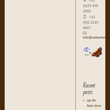
+31
(0)43 455
2855
+31
(0)6 2233
6667
info@vakantiewo
Recent
posts
op de
fiets door