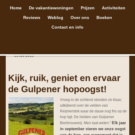
Home
De vakantiewoningen
Prijzen
Activiteiten
Reviews
Weblog
Over ons
Boeken
Contact en info
13
/
09
2013
Kijk, ruik, geniet en ervaar
de Gulpener hopoogst!
Vroeg in de ochtend stonden ze klaar,
uitkijkend over de velden van
Reijmerstok waar de dauw nog fris op de
hop ligt. De helden van Gulpener
Elk jaar
Bierbrouwerij. Men laat weten:”
in september vieren we onze oogst
van de hop. een evenement dat je