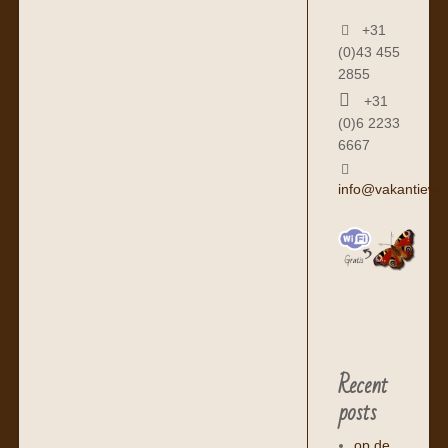
+31
(0)43 455
2855
+31
(0)6 2233
6667
info@vakantiewo
Recent
posts
op de