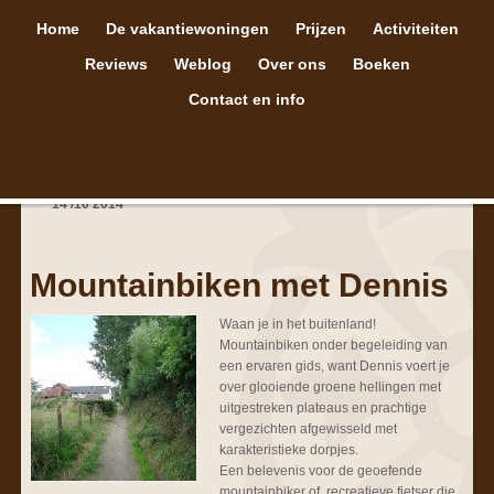
Home
De vakantiewoningen
Prijzen
Activiteiten
Reviews
Weblog
Over ons
Boeken
Contact en info
14
/
10
2014
Mountainbiken met Dennis
Waan je in het buitenland!
Mountainbiken onder begeleiding van
een ervaren gids, want Dennis voert je
over glooiende groene hellingen met
uitgestreken plateaus en prachtige
vergezichten afgewisseld met
karakteristieke dorpjes.
Een belevenis voor de geoefende
mountainbiker of recreatieve fietser die