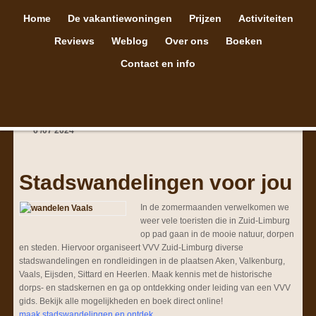
Home
De vakantiewoningen
Prijzen
Activiteiten
Reviews
Weblog
Over ons
Boeken
Contact en info
6
/
07
2024
Stadswandelingen voor jou
In de zomermaanden verwelkomen we
weer vele toeristen die in Zuid-Limburg
op pad gaan in de mooie natuur, dorpen
en steden. Hiervoor organiseert VVV Zuid-Limburg diverse
stadswandelingen en rondleidingen in de plaatsen Aken, Valkenburg,
Vaals, Eijsden, Sittard en Heerlen. Maak kennis met de historische
dorps- en stadskernen en ga op ontdekking onder leiding van een VVV
gids. Bekijk alle mogelijkheden en boek direct online!
maak stadswandelingen en ontdek