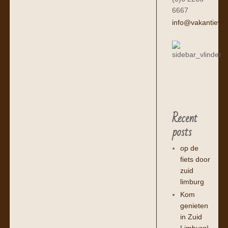
6667
info@vakantiewo
Recent
posts
op de
fiets door
zuid
limburg
Kom
genieten
in Zuid
Limburg!