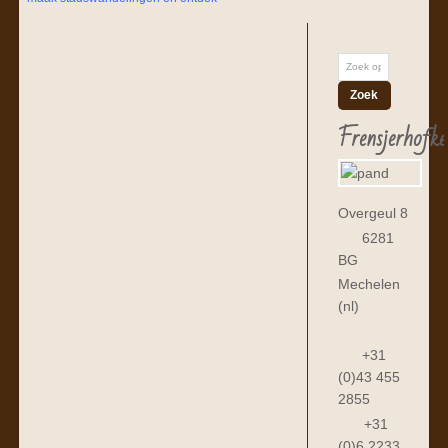
Frensjerhofke
Overgeul 8
6281
BG
Mechelen
(nl)
+31
(0)43 455
2855
+31
(0)6 2233