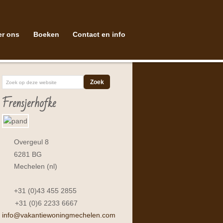
er ons
Boeken
Contact en info
Frensjerhofke
Overgeul 8
6281 BG
Mechelen (nl)
+31 (0)43 455 2855
+31 (0)6 2233 6667
info@vakantiewoningmechelen.com