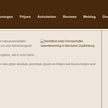
oningen
Prijzen
Activiteiten
Reviews
Weblog
Ov
r natuurvriendelijke
 en voor het linnengoed
 hygiene, met in acht name
een grijze afvalbak, groenbak, plastic en blikjes bak tevens kratjes voor