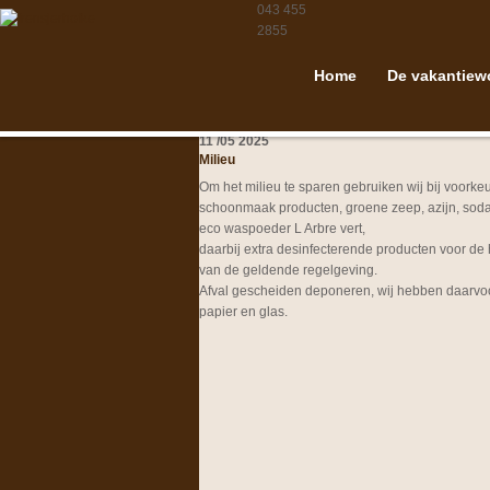
043 455
2855
Home
De vakantiew
11
/
05
2025
Milieu
Om het milieu te sparen gebruiken wij bij voorkeu
schoonmaak producten, groene zeep, azijn, soda
eco waspoeder L Arbre vert,
daarbij extra desinfecterende producten voor de
van de geldende regelgeving.
Afval gescheiden deponeren, wij hebben daarvoor 
papier en glas.