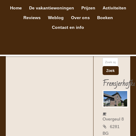
Home
De vakantiewoningen
Prijzen
Activiteiten
Reviews
Weblog
Over ons
Boeken
Contact en info
Sorry, no content matched your criteria.
Frensjerhofke
Overgeul 8
6281
BG