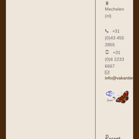
Mechelen
(nl)
+31
(0)43 455
2855
+31
(0)6 2233
6667
info@vakantiewo