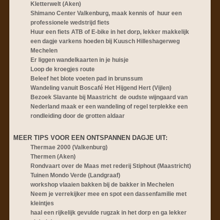
Kletterwelt (Aken)
Shimano Center Valkenburg, maak kennis of huur een
professionele wedstrijd fiets
Huur een fiets ATB of E-bike in het dorp, lekker makkelijk
een dagje varkens hoeden bij Kuusch Hilleshagerweg
Mechelen
Er liggen wandelkaarten in je huisje
Loop de kroegjes route
Beleef het blote voeten pad in brunssum
Wandeling vanuit Boscafé Het Hijgend Hert (Vijlen)
Bezoek Slavante bij Maastricht de oudste wijngaard van
Nederland maak er een wandeling of regel terplekke een
rondleiding door de grotten aldaar
MEER TIPS VOOR EEN ONTSPA
NNEN DAGJE UIT:
Thermae 2000 (Valkenburg)
Thermen (Aken)
Rondvaart over de Maas met rederij Stiphout (Maastricht)
Tuinen Mondo Verde (Landgraaf)
workshop vlaaien bakken bij de bakker in Mechelen
Neem je verrekijker mee en spot een dassenfamilie met
kleintjes
haal een rijkelijk gevulde rugzak in het dorp en ga lekker