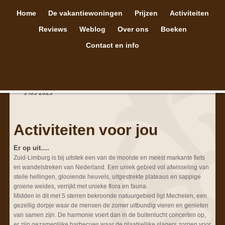
Home
De vakantiewoningen
Prijzen
Activiteiten
Reviews
Weblog
Over ons
Boeken
Contact en info
3
/
03
2023
Activiteiten voor jou
Er op uit….
Zuid-Limburg is bij uitstek een van de mooiste en meest markante fiets
en wandelstreken van Nederland. Een uniek gebied vol afwisseling van
steile hellingen, glooiende heuvels, uitgestrekte plateaus en sappige
groene weides, verrijkt met unieke flora en fauna.
Midden in dit met 5 sterren bekroonde natuurgebied ligt Mechelen, een
gezellig dorpje waar de mensen de zomer uitbundig vieren en genieten
van samen zijn. De harmonie voert dan in de buitenlucht concerten op,
er zijn gezamenlijke barbecues waar de plaatselijke slagers zorgen voor