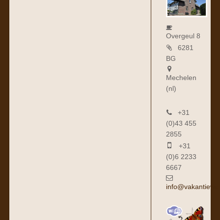
Overgeul 8
6281
BG
Mechelen
(nl)
+31
(0)43 455
2855
+31
(0)6 2233
6667
info@vakantiewo