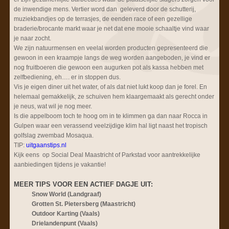
de inwendige mens. Vertier word dan geleverd door de schutterij,
muziekbandjes op de terrasjes, de eenden race of een gezellige
braderie/brocante markt waar je net dat ene mooie schaaltje vind waar
je naar zocht.
We zijn natuurmensen en veelal worden producten gepresenteerd die
gewoon in een kraampje langs de weg worden aangeboden, je vind er
nog fruitboeren die gewoon een augurken pot als kassa hebben met
zelfbediening, eh…. er in stoppen dus.
Vis je eigen diner uit het water, of als dat niet lukt koop dan je forel. En
helemaal gemakkelijk, ze schuiven hem klaargemaakt als gerecht onder
je neus, wat wil je nog meer.
Is die appelboom toch te hoog om in te klimmen ga dan naar Rocca in
Gulpen waar een verassend veelzijdige klim hal ligt naast het tropisch
golfslag zwembad Mosaqua.
TIP:
uitgaanstips.nl
Kijk eens op Social Deal Maastricht of Parkstad voor aantrekkelijke
aanbiedingen tijdens je vakantie!
MEER TIPS VOOR EEN ACTIEF DAGJE UIT:
Snow World (Landgraaf)
Grotten St. Pietersberg (Maastricht)
Outdoor Karting (Vaals)
Drielandenpunt (Vaals)