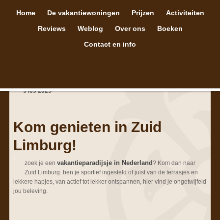
Home
De vakantiewoningen
Prijzen
Activiteiten
Reviews
Weblog
Over ons
Boeken
Contact en info
9
/
09
2025
Kom genieten in Zuid
Limburg!
vakantieparadijsje in Nederland
zoek je een
? Kom dan naar
Zuid Limburg. ben je sportief ingesteld of juist van de terrasjes en
lekkere hapjes, van actief tot lekker ontspannen, hier vind je ongetwijfeld
jou beleving.