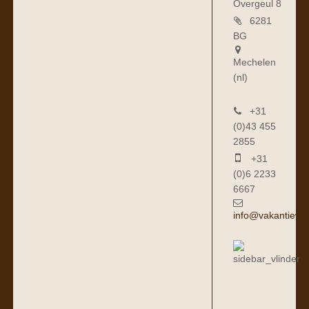
Overgeul 8
6281
BG
Mechelen
(nl)
+31
(0)43 455
2855
+31
(0)6 2233
6667
info@vakantiewo