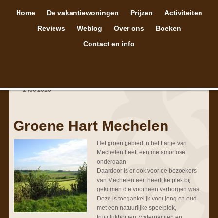
Home
De vakantiewoningen
Prijzen
Activiteiten
Reviews
Weblog
Over ons
Boeken
Contact en info
2
/
06
2016
Groene Hart Mechelen
Het groen gebied in het hartje van
Mechelen heeft een metamorfose
ondergaan.
Daardoor is er ook voor de bezoekers
van Mechelen een heerlijke plek bij
gekomen die voorheen verborgen was.
Deze is toegankelijk voor jong en oud
met een natuurlijke speelplek,
fruitplukbomen, waterpartijen en