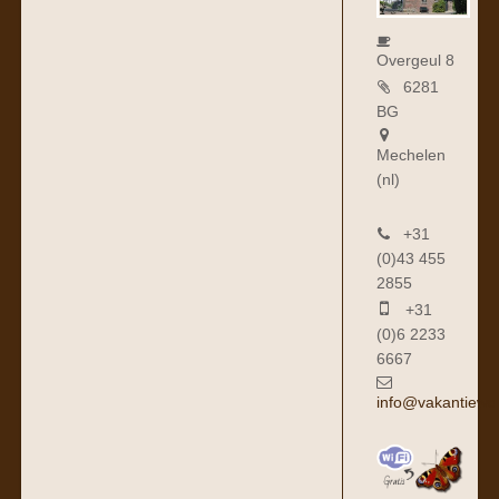
Overgeul 8
6281
BG
Mechelen
(nl)
+31
(0)43 455
2855
+31
(0)6 2233
6667
info@vakantiewo