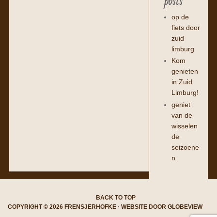
posts
op de
fiets door
zuid
limburg
Kom
genieten
in Zuid
Limburg!
geniet
van de
wisselen
de
seizoene
n
BACK TO TOP
COPYRIGHT © 2026 FRENSJERHOFKE · WEBSITE DOOR
GLOBEVIEW