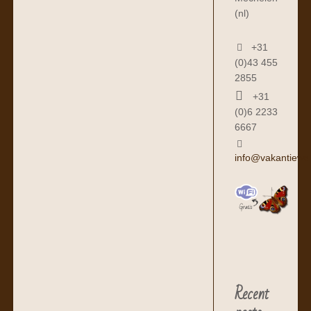
(nl)
+31
(0)43 455
2855
+31
(0)6 2233
6667
info@vakantiewo
Recent