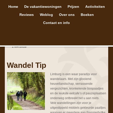
Home
De vakantiewoningen
Prijzen
Activiteiten
Reviews
Weblog
Over ons
Boeken
Contact en info
1
/
04
2018
Wandel Tip
Limburg is een waar paradijs voor
wandelaars. Met zijn glooiend
heuvellandschap, verrassende
vergezichten, kronkelende bospaadjes
en de leukste eetcafe’s of pauzeplaatsen
onderweg ontbreekt het u aan niets.
Vele wandellingen zijn voor je
uitgestippeld middels gekleurde paaltjes
waarvan er meerdere aan Frensjerhofke