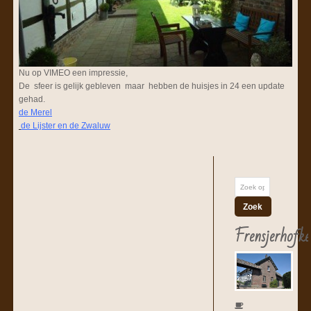
Nu op VIMEO een impressie,
De sfeer is gelijk gebleven maar hebben de huisjes in 24 een update
gehad.
de
Merel
de Lijster en de Zwaluw
Frensjerhofke