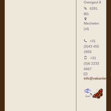
Overgeul 8
6281
BG
Mechelen
(nl)
+31
(0)43 455
2855
+31
(0)6 2233
6667
info@vakantiewo