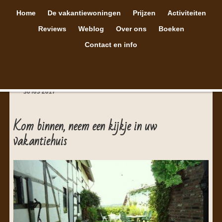
Home
De vakantiewoningen
Prijzen
Activiteiten
Reviews
Weblog
Over ons
Boeken
Contact en info
30
/
03
2017
Kom binnen, neem een kijkje in uw
vakantiehuis