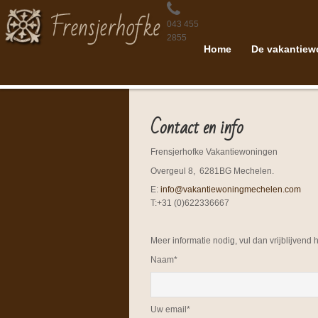
043 455
2855
Home
De vakantiew
Contact en info
Frensjerhofke Vakantiewoningen
Overgeul 8, 6281BG Mechelen.
E:
info@vakantiewoningmechelen.com
T:+31 (0)622336667
Meer informatie nodig, vul dan vrijblijvend
Naam*
Uw email*