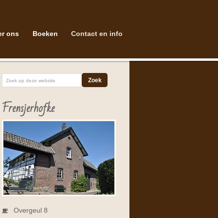
er ons
Boeken
Contact en info
Frensjerhofke
Overgeul 8