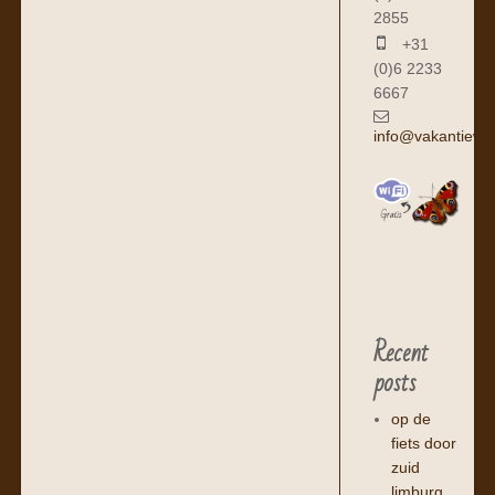
2855
+31
(0)6 2233
6667
info@vakantiewo
Recent
posts
op de
fiets door
zuid
limburg