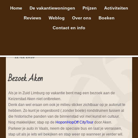
Home
De vakantiewoningen
Prijzen
Activiteiten
Reviews
Weblog
Over ons
Boeken
Contact en info
12
/
12
2016
Bezoek Aken
Als je in Zuid Limburg op vakantie bent mag een bezoek aan de
Keizerstad Aken niet ontbreken.
Denk dan wel eraan om ook je milieu sticker zichtbaar op je autoruit te
hebben. Zo kunt je ongestoord ( zonder boete) rondstruinen tussen al
die historische panden van de binnenstad vol met kunst en cultuur.
Nog makkelijker, stap op de
HoponHopOff CityTour
door Aken.
Parkeer je auto in Vaals, neem de speciale bus
en laat je verrassen,
stap uit als je iets wil bekijken en stap weer op wanneer je verder wil.