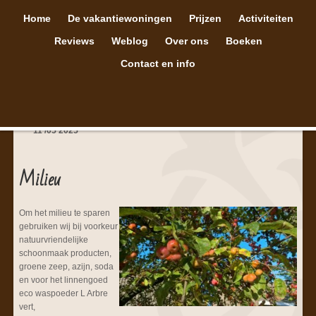
Home
De vakantiewoningen
Prijzen
Activiteiten
Reviews
Weblog
Over ons
Boeken
Contact en info
11
/
05
2025
Milieu
Om het milieu te sparen
gebruiken wij bij voorkeur
natuurvriendelijke
schoonmaak producten,
groene zeep, azijn, soda
en voor het linnengoed
eco waspoeder L Arbre
vert,