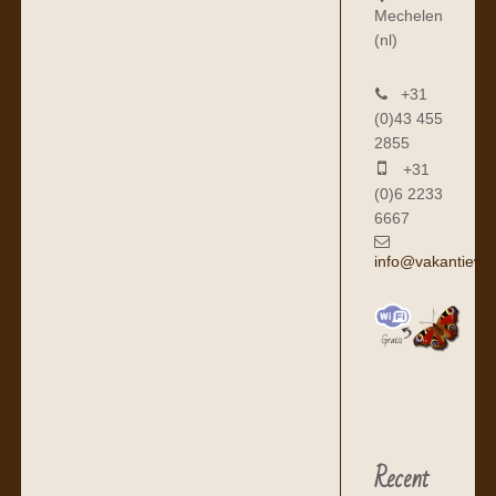
Mechelen
(nl)
+31
(0)43 455
2855
+31
(0)6 2233
6667
info@vakantiewo
Recent